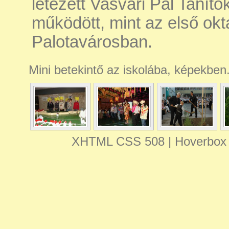
létezett Vasvári Pál Taní
működött, mint az első okt
Palotavárosban.
Mini betekintő az iskolába, képekben
XHTML
CSS
508
| Hoverbox